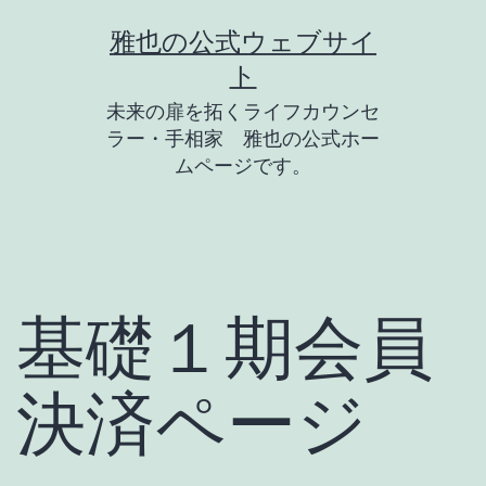
コ
雅也の公式ウェブサイ
ン
ト
テ
未来の扉を拓くライフカウンセ
ン
ラー・手相家 雅也の公式ホー
ツ
ムページです。
へ
ス
キ
ッ
基礎１期会員
プ
決済ページ