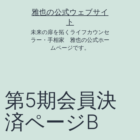
コ
雅也の公式ウェブサイ
ン
ト
テ
未来の扉を拓くライフカウンセ
ン
ラー・手相家 雅也の公式ホー
ツ
ムページです。
へ
ス
キ
ッ
第5期会員決
プ
済ページB