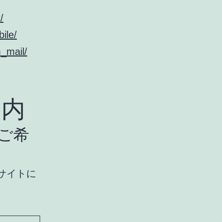
/
ile/
_mail/
内
ご希
のサイトに