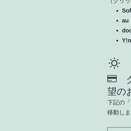
（クリッ
So
a
do
Y!
ク
望の
下記の「
移動しま