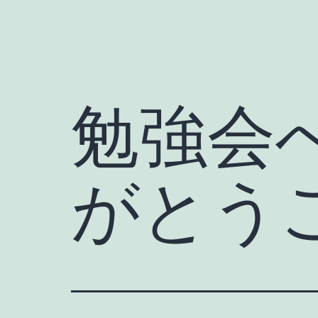
勉強会
がとう