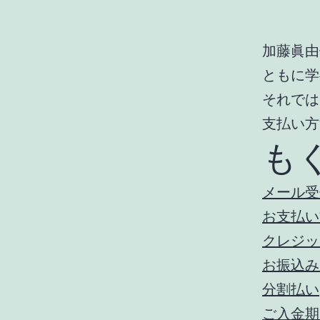
加藤眞由
ともに学
それでは
支払い方
も
メール受
お支払い
クレジッ
お振込み
分割払い
ご入金期