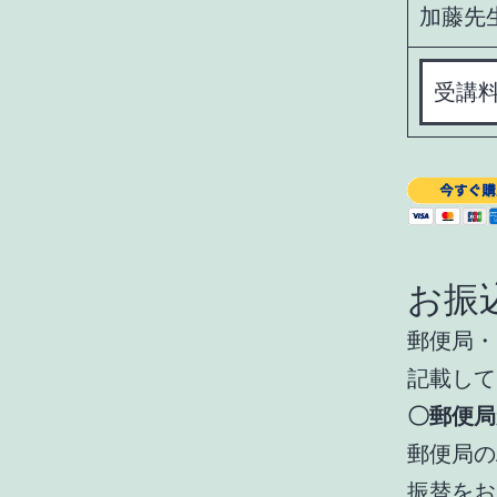
加藤先
お振
郵便局・
記載して
〇郵便局
郵便局の
振替をお