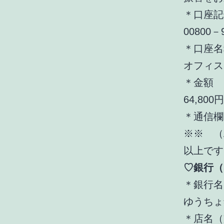
＊口座記
00800－
＊口座名
オフィス
＊金額
64,800円
＊通信欄
※※ （
以上です
♡銀行（
＊銀行名
ゆうちょ
＊店名（