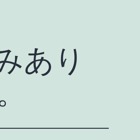
みあり
。