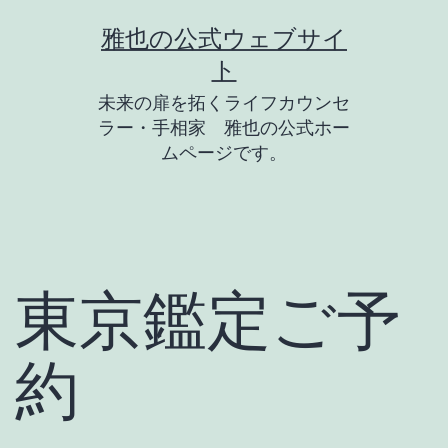
コ
雅也の公式ウェブサイ
ン
ト
テ
未来の扉を拓くライフカウンセ
ン
ラー・手相家 雅也の公式ホー
ツ
ムページです。
へ
ス
キ
ッ
東京鑑定ご予
プ
約