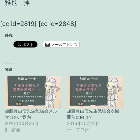
雅也 拝
[cc id=2819] [cc id=2848]
共有:
メールアドレス
関連
加藤眞由儒先生勉強会メル
加藤眞由儒先生勉強会次回
マガのご案内
開催に向けて
2016年10月23日
2016年10月12日
§ 講座
☆ ブログ