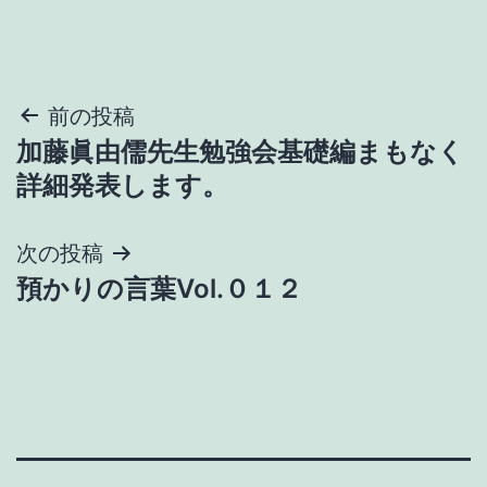
投
前の投稿
加藤眞由儒先生勉強会基礎編まもなく
稿
詳細発表します。
ナ
次の投稿
ビ
預かりの言葉Vol.０１２
ゲ
ー
シ
ョ