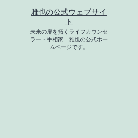
コ
雅也の公式ウェブサイ
ン
ト
テ
未来の扉を拓くライフカウンセ
ン
ラー・手相家 雅也の公式ホー
ツ
ムページです。
へ
ス
キ
ッ
プ