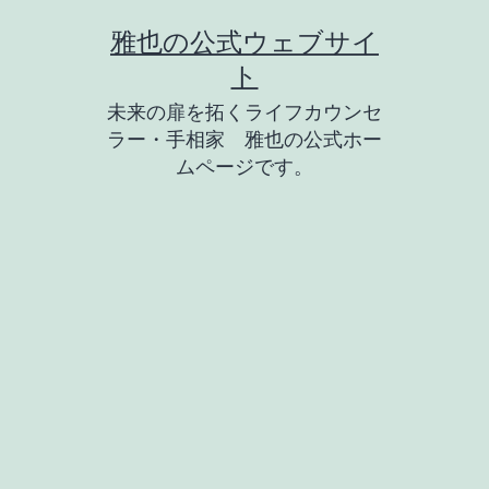
コ
雅也の公式ウェブサイ
ン
ト
テ
未来の扉を拓くライフカウンセ
ン
ラー・手相家 雅也の公式ホー
ツ
ムページです。
へ
ス
キ
ッ
プ