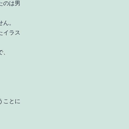
たのは男
せん。
たイラス
で、
うことに