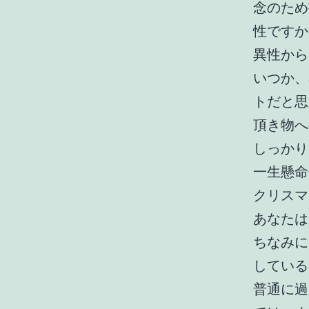
念のため
性ですか
異性から
いつか、
トだと思
頂き物へ
しっかり
一生懸命
クリスマ
あなたは
ちなみに
している
普通に過