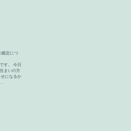
oでの鑑定につ
です。 今日
住まいの方
らせになるか
…