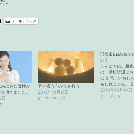
た。
メールアドレス
浜松市BarAjit
いて
こんにちは。雅也
は、浜松近辺にお
には 悲しいおし
もしれません。 B
未来に進む女性か
寄り添う心が人を救う
2016年10月14日
声を頂きました。
2015年11月11日
☆ ブログ
9日
§ サイキック
ク