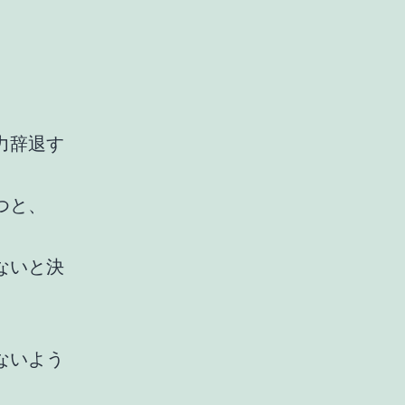
力辞退す
つと、
ないと決
ないよう