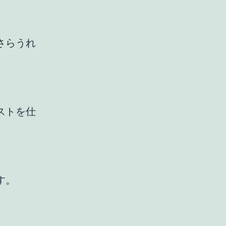
さらうれ
ストを仕
、
す。