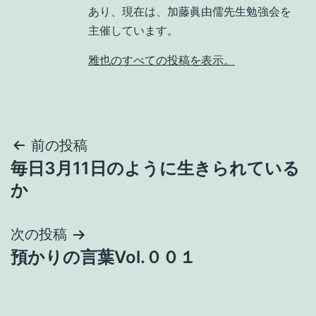
あり、現在は、加藤眞由儒先生勉強会を
主催しています。
雅也のすべての投稿を表示。
投
前の投稿
毎日3月11日のように生きられている
稿
か
ナ
次の投稿
ビ
預かりの言葉Vol.００１
ゲ
ー