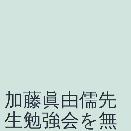
加藤眞由儒先
生勉強会を無