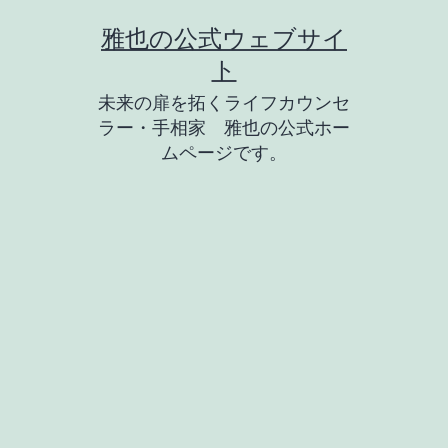
コ
雅也の公式ウェブサイ
ン
ト
テ
未来の扉を拓くライフカウンセ
ン
ラー・手相家 雅也の公式ホー
ツ
ムページです。
へ
ス
キ
ッ
プ