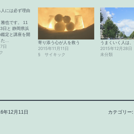
る人には必ず理由
雅也です。 11
13日と 静岡県浜
の鑑定と講座を開
した…
寄り添う心が人を救う
うまくいく人は、
17日
2015年11月11日
2015年12月28日
ク
§ サイキック
未分類
16年12月11日
カテゴリー