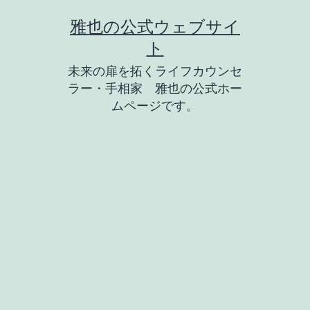
コ
雅也の公式ウェブサイ
ン
ト
テ
未来の扉を拓くライフカウンセ
ン
ラー・手相家 雅也の公式ホー
ツ
ムページです。
へ
ス
キ
ッ
プ