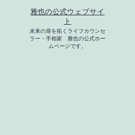
コ
雅也の公式ウェブサイ
ン
ト
テ
未来の扉を拓くライフカウンセ
ン
ラー・手相家 雅也の公式ホー
ツ
ムページです。
へ
ス
キ
ッ
プ