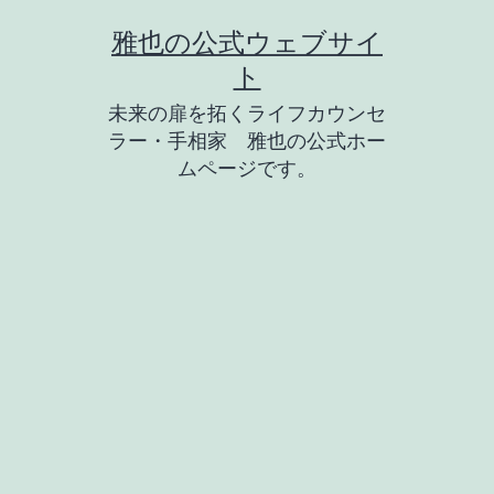
コ
雅也の公式ウェブサイ
ン
ト
テ
未来の扉を拓くライフカウンセ
ン
ラー・手相家 雅也の公式ホー
ツ
ムページです。
へ
ス
キ
ッ
プ