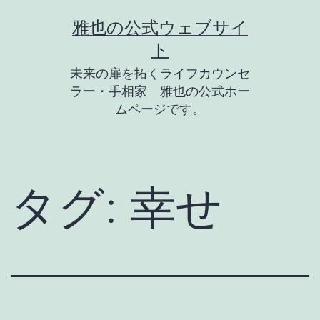
コ
雅也の公式ウェブサイ
ン
ト
テ
未来の扉を拓くライフカウンセ
ン
ラー・手相家 雅也の公式ホー
ツ
ムページです。
へ
ス
キ
タグ:
幸せ
ッ
プ