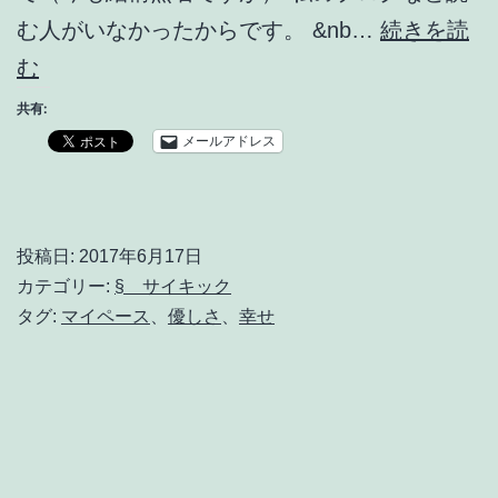
む人がいなかったからです。 &nb…
続きを読
そ
む
の
共有:
人
メールアドレス
に
は
そ
投稿日:
2017年6月17日
カテゴリー:
§ サイキック
の
タグ:
マイペース
、
優しさ
、
幸せ
人
の
ペ
ー
ス